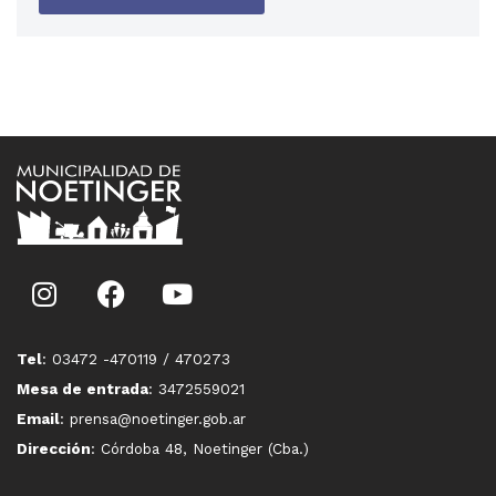
Tel
: 03472 -470119 / 470273
Mesa de entrada
: 3472559021
Email
: prensa@noetinger.gob.ar
Dirección
: Córdoba 48, Noetinger (Cba.)