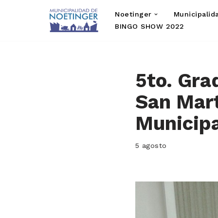
Noetinger
Municipalid
Saltar
BINGO SHOW 2022
al
contenido
5to. Gra
San Mart
Municip
5 agosto