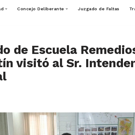
ad
Concejo Deliberante
Juzgado de Faltas
Tr
do de Escuela Remedios
ín visitó al Sr. Intende
al