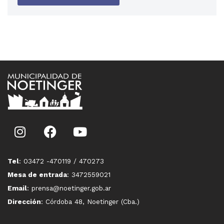
Tel
: 03472 -470119 / 470273
Mesa de entrada
: 3472559021
Email
: prensa@noetinger.gob.ar
Dirección
: Córdoba 48, Noetinger (Cba.)