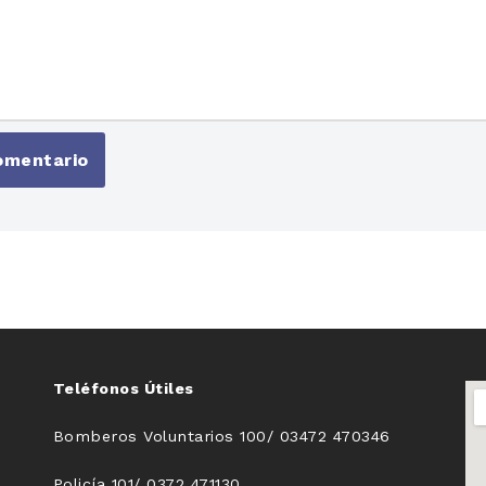
Teléfonos Útiles
Bomberos Voluntarios 100/ 03472 470346
Policía 101/ 0372 471130