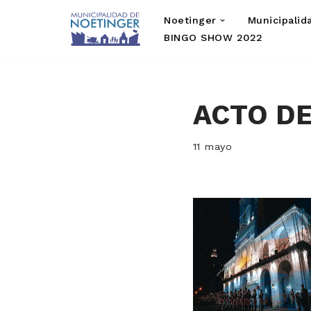
Noetinger
Municipalid
Saltar
BINGO SHOW 2022
al
contenido
ACTO DE
11 mayo