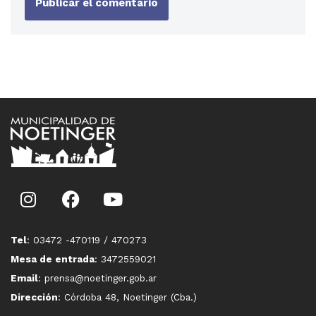
Tel
: 03472 -470119 / 470273
Mesa de entrada
: 3472559021
Email
: prensa@noetinger.gob.ar
Dirección
: Córdoba 48, Noetinger (Cba.)