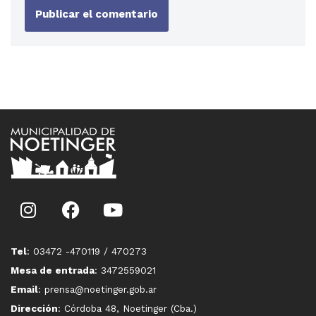
Tel
: 03472 -470119 / 470273
Mesa de entrada
: 3472559021
Email
: prensa@noetinger.gob.ar
Dirección
: Córdoba 48, Noetinger (Cba.)