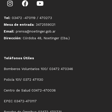
Tel
: 03472 -470119 / 470273
Mesa de entrada
: 3472559021
Email
: prensa@noetinger.gob.ar
Dirección
: Córdoba 48, Noetinger (Cba.)
Teléfonos Útiles
Bomberos Voluntarios 100/ 03472 470346
Policía 101/ 0372 471130
Centro de Salud 03472-470036
EPEC 03472-470117
Parador de Ómnibus 03472-470731