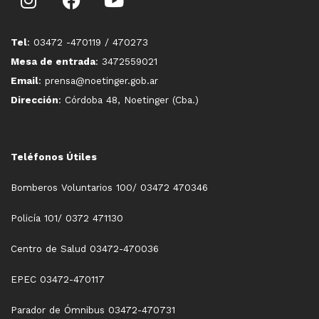
Tel
: 03472 -470119 / 470273
Mesa de entrada
: 3472559021
Email
: prensa@noetinger.gob.ar
Dirección
: Córdoba 48, Noetinger (Cba.)
Teléfonos Útiles
Bomberos Voluntarios 100/ 03472 470346
Policía 101/ 0372 471130
Centro de Salud 03472-470036
EPEC 03472-470117
Parador de Ómnibus 03472-470731