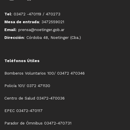
Tel
: 03472 -470119 / 470273
Mesa de entrada
: 3472559021
Email
: prensa@noetinger.gob.ar
Dirección
: Córdoba 48, Noetinger (Cba.)
Teléfonos Útiles
Bomberos Voluntarios 100/ 03472 470346
Policía 101/ 0372 471130
Centro de Salud 03472-470036
EPEC 03472-470117
Parador de Ómnibus 03472-470731