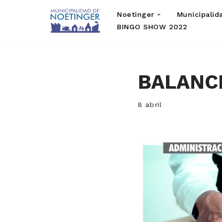
Noetinger
Municipalid
Saltar
BINGO SHOW 2022
al
contenido
BALANC
8 abril