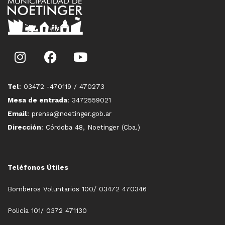
Tel
: 03472 -470119 / 470273
Mesa de entrada
: 3472559021
Email
: prensa@noetinger.gob.ar
Dirección
: Córdoba 48, Noetinger (Cba.)
Teléfonos Útiles
Bomberos Voluntarios 100/ 03472 470346
Policía 101/ 0372 471130