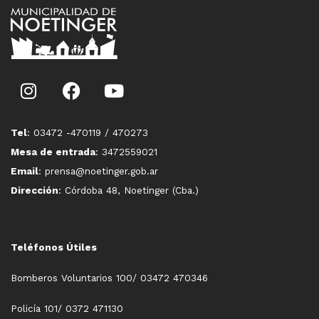
Tel
: 03472 -470119 / 470273
Mesa de entrada
: 3472559021
Email
: prensa@noetinger.gob.ar
Dirección
: Córdoba 48, Noetinger (Cba.)
Teléfonos Útiles
Bomberos Voluntarios 100/ 03472 470346
Policía 101/ 0372 471130