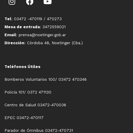
Tel
: 03472 -470119 / 470273
Mesa de entrada
: 3472559021
Email
: prensa@noetinger.gob.ar
Dirección
: Córdoba 48, Noetinger (Cba.)
Teléfonos Útiles
Bomberos Voluntarios 100/ 03472 470346
Policía 101/ 0372 471130
Centro de Salud 03472-470036
EPEC 03472-470117
Parador de Ómnibus 03472-470731