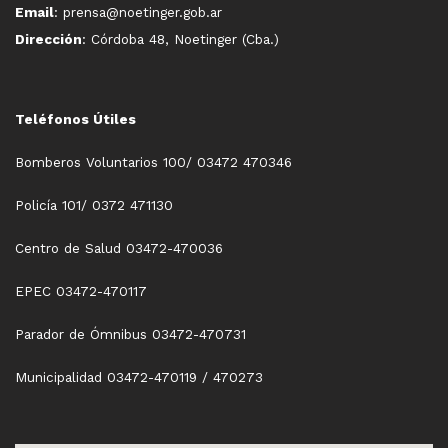
Email
: prensa@noetinger.gob.ar
Dirección
: Córdoba 48, Noetinger (Cba.)
Teléfonos Útiles
Bomberos Voluntarios 100/ 03472 470346
Policía 101/ 0372 471130
Centro de Salud 03472-470036
EPEC 03472-470117
Parador de Ómnibus 03472-470731
Municipalidad 03472-470119 / 470273