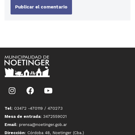
Tel
: 03472 -470119 / 470273
Mesa de entrada
: 3472559021
Email
: prensa@noetinger.gob.ar
Dirección
: Córdoba 48, Noetinger (Cba.)