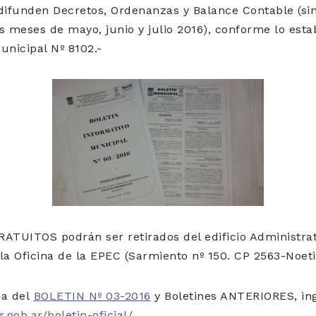
difunden Decretos, Ordenanzas y Balance Contable (sin
s meses de mayo, junio y julio 2016), conforme lo estab
unicipal Nº 8102.-
ATUITOS podrán ser retirados del edificio Administrat
la Oficina de la EPEC (Sarmiento nº 150. CP 2563-Noeti
ca del
BOLETIN Nº 03-2016
y Boletines ANTERIORES, ing
.gob.ar/boletin-oficial/