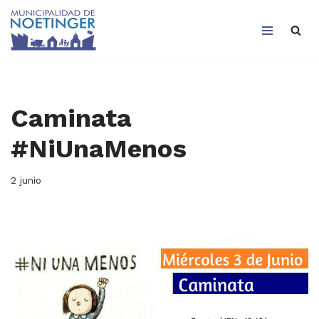
Saltar
al
contenido
Caminata
#NiUnaMenos
2 junio