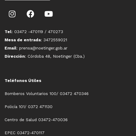
Tel
: 03472 -470119 / 470273
Mesa de entrada
: 3472559021
Email
: prensa@noetinger.gob.ar
Dirección
: Córdoba 48, Noetinger (Cba.)
Teléfonos Útiles
Bomberos Voluntarios 100/ 03472 470346
Policía 101/ 0372 471130
Centro de Salud 03472-470036
EPEC 03472-470117