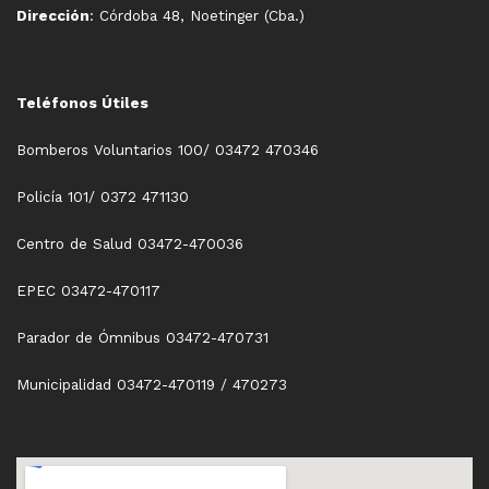
Dirección
: Córdoba 48, Noetinger (Cba.)
Teléfonos Útiles
Bomberos Voluntarios 100/ 03472 470346
Policía 101/ 0372 471130
Centro de Salud 03472-470036
EPEC 03472-470117
Parador de Ómnibus 03472-470731
Municipalidad 03472-470119 / 470273