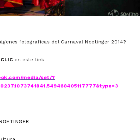
ágenes fotográficas del Carnaval Noetinger 2014?
r
CLIC
en este link:
ook.com/media/set/?
0237.1073741841.549468405117777&type=3
 NOETINGER
ultura