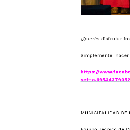
¿Querés disfrutar im
Simplemente hace
https://www.faceb
set=a.69544379052
MUNICIPALIDAD DE
Equipo Técnico de C