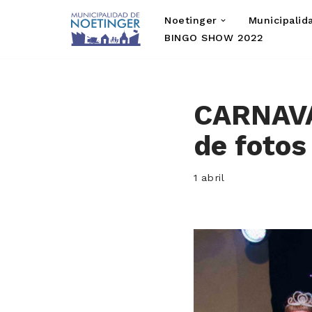
Noetinger
Municipalid
Saltar
BINGO SHOW 2022
al
contenido
CARNAVA
de fotos
1 abril