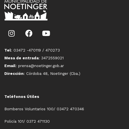
Tel
: 03472 -470119 / 470273
Mesa de entrada
: 3472559021
Email
: prensa@noetinger.gob.ar
Dirección
: Córdoba 48, Noetinger (Cba.)
Teléfonos Útiles
Bomberos Voluntarios 100/ 03472 470346
Policía 101/ 0372 471130