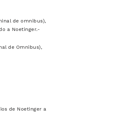
inal de omnibus),
do a Noetinger.-
nal de Omnibus),
ios de Noetinger a