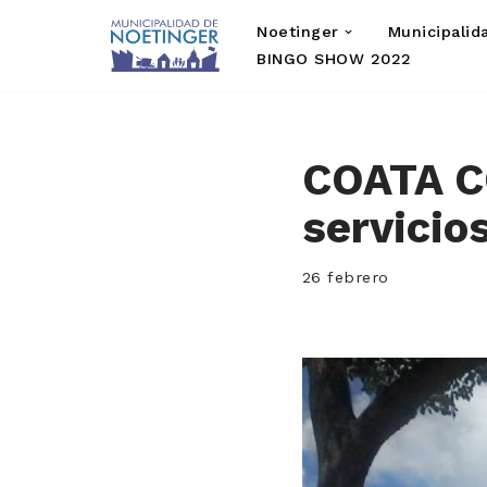
Noetinger
Municipalid
Saltar
BINGO SHOW 2022
al
contenido
COATA C
servicio
26 febrero