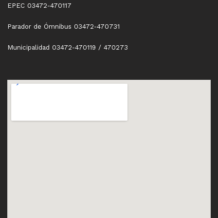
EPEC 03472-470117
Parador de Ómnibus 03472-470731
Municipalidad 03472-470119 / 470273