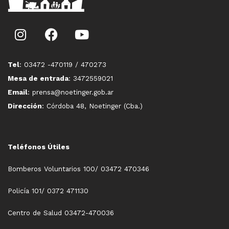
Tel
: 03472 -470119 / 470273
Mesa de entrada
: 3472559021
Email
: prensa@noetinger.gob.ar
Dirección
: Córdoba 48, Noetinger (Cba.)
Teléfonos Útiles
Bomberos Voluntarios 100/ 03472 470346
Policía 101/ 0372 471130
Centro de Salud 03472-470036