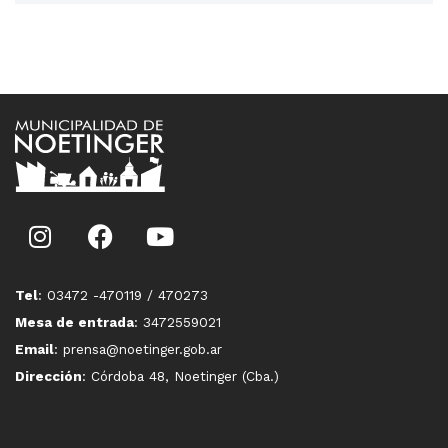
Tel
: 03472 -470119 / 470273
Mesa de entrada
: 3472559021
Email
: prensa@noetinger.gob.ar
Dirección
: Córdoba 48, Noetinger (Cba.)