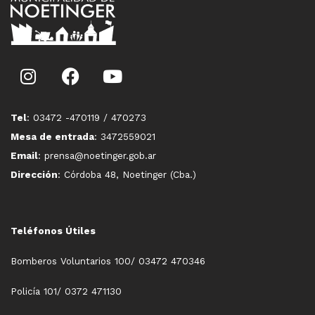
Tel
: 03472 -470119 / 470273
Mesa de entrada
: 3472559021
Email
: prensa@noetinger.gob.ar
Dirección
: Córdoba 48, Noetinger (Cba.)
Teléfonos Útiles
Bomberos Voluntarios 100/ 03472 470346
Policía 101/ 0372 471130