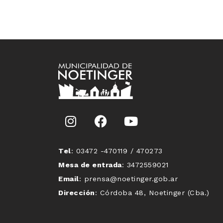
Tel
: 03472 -470119 / 470273
Mesa de entrada
: 3472559021
Email
: prensa@noetinger.gob.ar
Dirección
: Córdoba 48, Noetinger (Cba.)