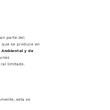
ran parte del
e que se produce en
l Ambiental y de
gunas
ral limitado.
amente, esta se