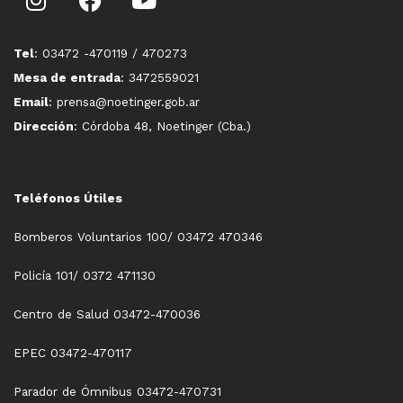
Tel
: 03472 -470119 / 470273
Mesa de entrada
: 3472559021
Email
: prensa@noetinger.gob.ar
Dirección
: Córdoba 48, Noetinger (Cba.)
Teléfonos Útiles
Bomberos Voluntarios 100/ 03472 470346
Policía 101/ 0372 471130
Centro de Salud 03472-470036
EPEC 03472-470117
Parador de Ómnibus 03472-470731