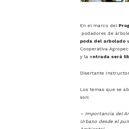
En el marco del
Pro
podadores de árboles
poda del arbolado 
Cooperativa Agropecu
y la e
ntrada será li
Disertante Instructo
Los temas que se a
son:
– Importancia del A
Urbano desde el pun