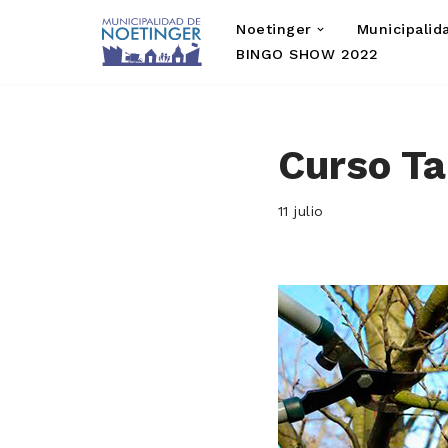
Noetinger
Municipalid
Saltar
BINGO SHOW 2022
al
contenido
Curso Ta
11 julio