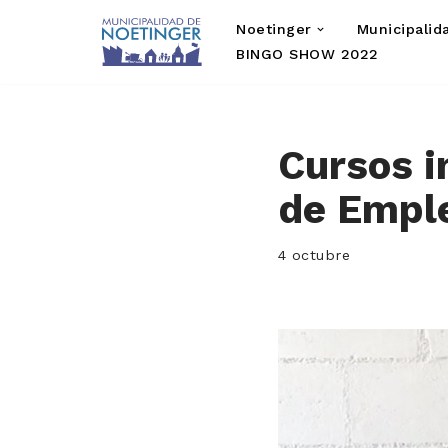
Noetinger
Municipalid
Saltar
BINGO SHOW 2022
al
contenido
Cursos i
de Empl
4 octubre