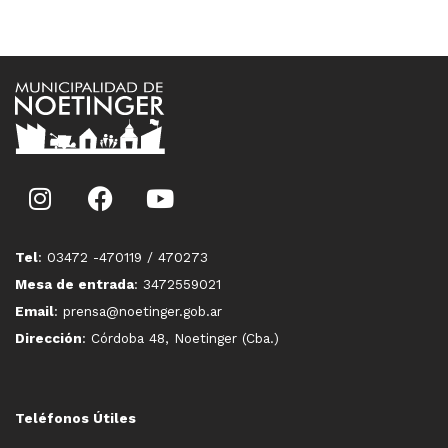
Tel
: 03472 -470119 / 470273
Mesa de entrada
: 3472559021
Email
: prensa@noetinger.gob.ar
Dirección
: Córdoba 48, Noetinger (Cba.)
Teléfonos Útiles