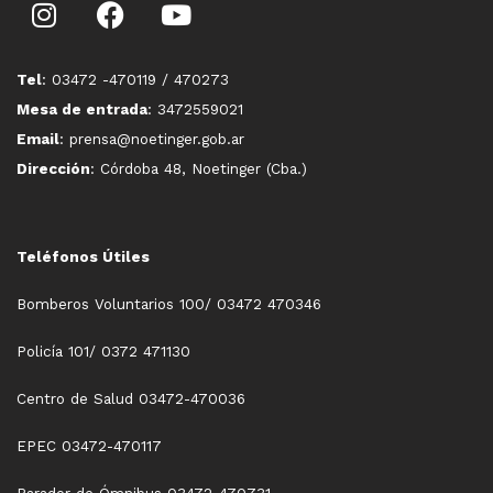
Tel
: 03472 -470119 / 470273
Mesa de entrada
: 3472559021
Email
: prensa@noetinger.gob.ar
Dirección
: Córdoba 48, Noetinger (Cba.)
Teléfonos Útiles
Bomberos Voluntarios 100/ 03472 470346
Policía 101/ 0372 471130
Centro de Salud 03472-470036
EPEC 03472-470117
Parador de Ómnibus 03472-470731