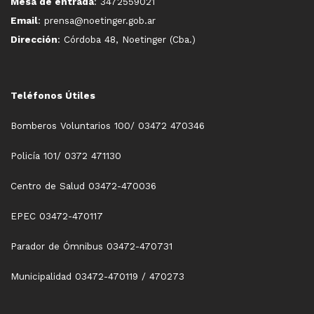
Mesa de entrada
: 3472559021
Email
: prensa@noetinger.gob.ar
Dirección
: Córdoba 48, Noetinger (Cba.)
Teléfonos Útiles
Bomberos Voluntarios 100/ 03472 470346
Policía 101/ 0372 471130
Centro de Salud 03472-470036
EPEC 03472-470117
Parador de Ómnibus 03472-470731
Municipalidad 03472-470119 / 470273