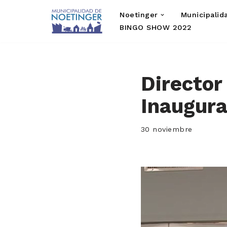
Noetinger
Municipalid
Saltar
BINGO SHOW 2022
al
contenido
Director
Inaugura
30 noviembre