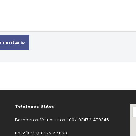
Teléfonos Útiles
Bomberos Voluntarios 100/ 03472 470346
Policía 101/ 0372 471130