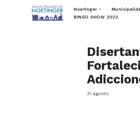
Noetinger
Municipalid
Saltar
BINGO SHOW 2022
al
contenido
Disertan
Fortalec
Adiccion
31 agosto