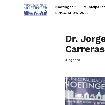
Noetinger
Municipalid
Saltar
BINGO SHOW 2022
al
contenido
Dr. Jorg
Carreras
4 agosto