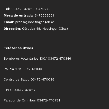
Tel
: 03472 -470119 / 470273
Mesa de entrada
: 3472559021
Email
: prensa@noetinger.gob.ar
Dirección
: Córdoba 48, Noetinger (Cba.)
Teléfonos Útiles
Bomberos Voluntarios 100/ 03472 470346
Policía 101/ 0372 471130
Centro de Salud 03472-470036
EPEC 03472-470117
Parador de Ómnibus 03472-470731