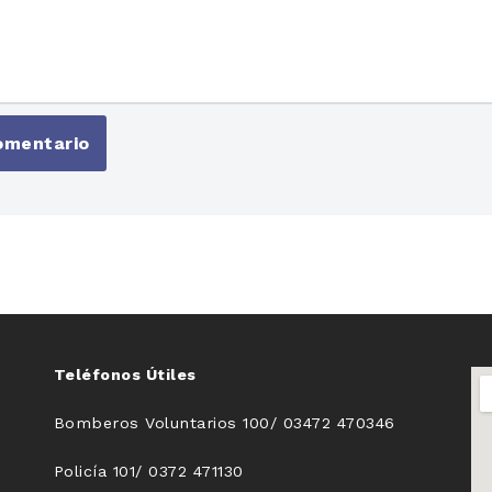
Teléfonos Útiles
Bomberos Voluntarios 100/ 03472 470346
Policía 101/ 0372 471130