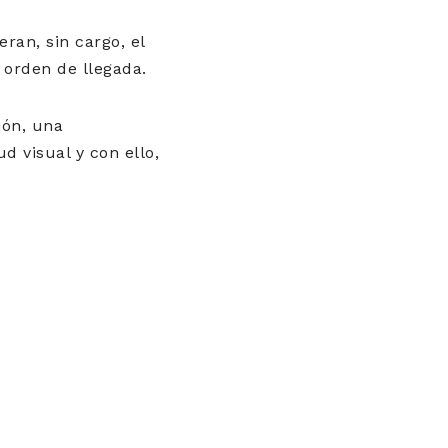
ran, sin cargo, el
r orden de llegada.
ión, una
d visual y con ello,