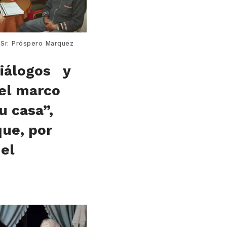
o Sr. Próspero Marquez
iálogos y
 el marco
u casa”,
que, por
el