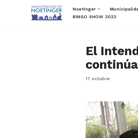
Noetinger
Municipalid
Saltar
BINGO SHOW 2022
al
contenido
El Inten
continúa
17 octubre