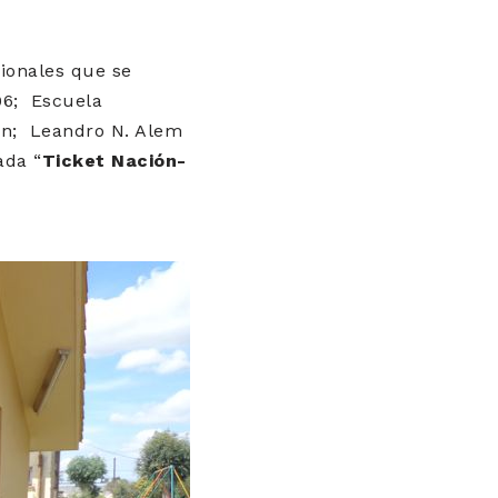
ionales que se
6;
Escuela
n;
Leandro N. Alem
ada “
Ticket Nación-