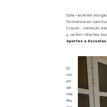
Este reciente otorg
formalizaran oport
Crecer;
Instituto Se
y
Jardin Infantes Es
Aportes a Escuelas
El
Int
en
de
nte
Mu
nic