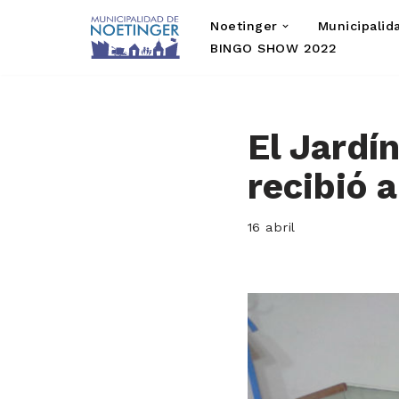
Noetinger
Municipalid
Saltar
BINGO SHOW 2022
al
contenido
El Jardí
recibió 
16 abril