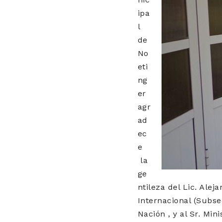
ipa
l
de
No
eti
ng
er
agr
ad
ec
e
la
ge
ntileza del Lic. Ale
Internacional (Subse
Nación , y al Sr. Min