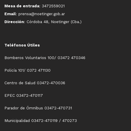
Mesa de entrada
: 3472559021
Email
: prensa@noetinger.gob.ar
Dirección
: Córdoba 48, Noetinger (Cba.)
Teléfonos Útiles
Bomberos Voluntarios 100/ 03472 470346
Policía 101/ 0372 471130
Centro de Salud 03472-470036
EPEC 03472-470117
Parador de Ómnibus 03472-470731
Municipalidad 03472-470119 / 470273