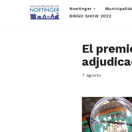
Noetinger
Municipalid
Saltar
BINGO SHOW 2022
al
contenido
El premi
adjudicad
7 agosto