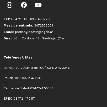
Tel
: 03472 -470119 / 470273
Mesa de entrada
: 3472559021
Email
: prensa@noetinger.gob.ar
Dirección
: Córdoba 48, Noetinger (Cba.)
Teléfonos Útiles
Bomberos Voluntarios 100/ 03472 470346
Policía 101/ 0372 471130
Centro de Salud 03472-470036
EPEC 03472-470117