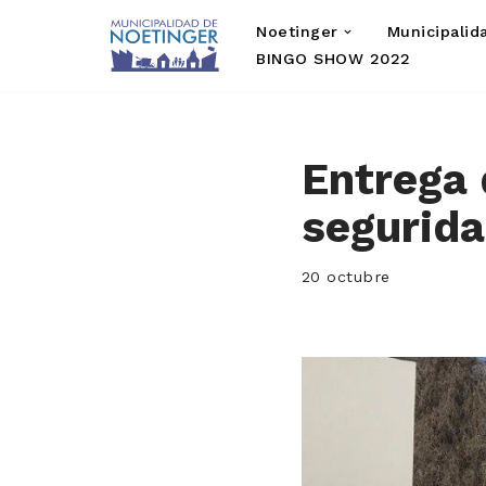
Noetinger
Municipalid
Saltar
BINGO SHOW 2022
al
contenido
Entrega 
segurida
20 octubre