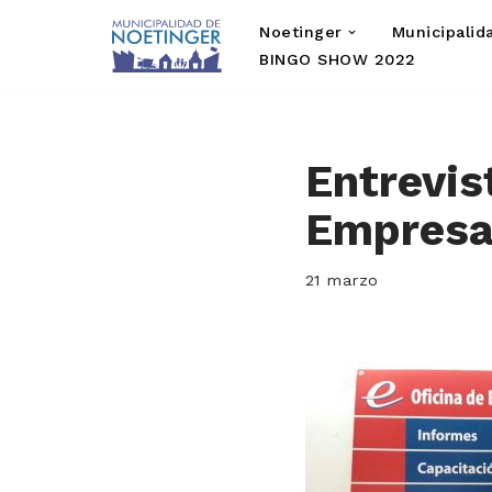
Noetinger
Municipalid
Saltar
BINGO SHOW 2022
al
contenido
Entrevis
Empresa
21 marzo