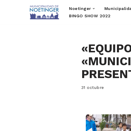
Noetinger
Municipalid
Saltar
BINGO SHOW 2022
al
contenido
«EQUIPO
«MUNIC
PRESEN
31 octubre