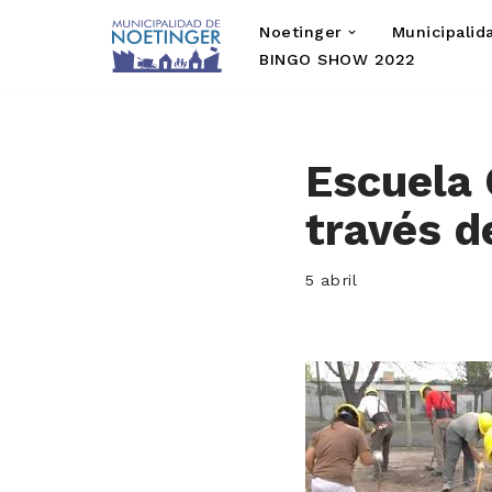
Noetinger
Municipalid
Saltar
BINGO SHOW 2022
al
contenido
Escuela 
través 
5 abril