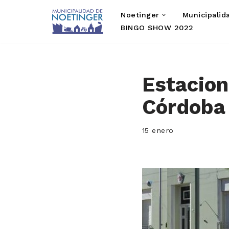
Noetinger
Municipalid
Saltar
BINGO SHOW 2022
al
contenido
Estacion
Córdoba
15 enero