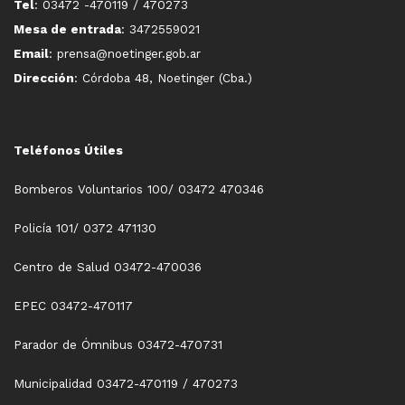
Tel
: 03472 -470119 / 470273
Mesa de entrada
: 3472559021
Email
: prensa@noetinger.gob.ar
Dirección
: Córdoba 48, Noetinger (Cba.)
Teléfonos Útiles
Bomberos Voluntarios 100/ 03472 470346
Policía 101/ 0372 471130
Centro de Salud 03472-470036
EPEC 03472-470117
Parador de Ómnibus 03472-470731
Municipalidad 03472-470119 / 470273