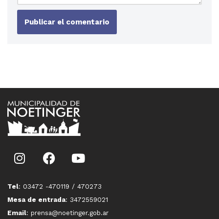
Tel
: 03472 -470119 / 470273
Mesa de entrada
: 3472559021
Email
: prensa@noetinger.gob.ar