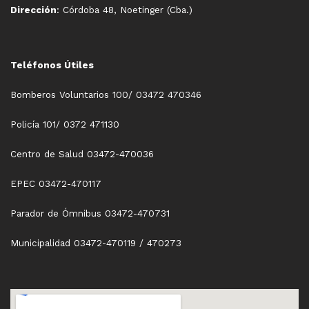
Dirección
: Córdoba 48, Noetinger (Cba.)
Teléfonos Útiles
Bomberos Voluntarios 100/ 03472 470346
Policía 101/ 0372 471130
Centro de Salud 03472-470036
EPEC 03472-470117
Parador de Ómnibus 03472-470731
Municipalidad 03472-470119 / 470273