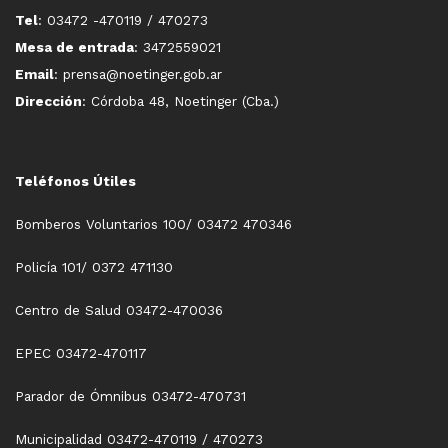
Tel
: 03472 -470119 / 470273
Mesa de entrada
: 3472559021
Email
: prensa@noetinger.gob.ar
Dirección
: Córdoba 48, Noetinger (Cba.)
Teléfonos Útiles
Bomberos Voluntarios 100/ 03472 470346
Policía 101/ 0372 471130
Centro de Salud 03472-470036
EPEC 03472-470117
Parador de Ómnibus 03472-470731
Municipalidad 03472-470119 / 470273