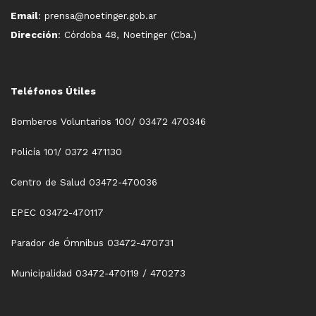
Email
: prensa@noetinger.gob.ar
Dirección
: Córdoba 48, Noetinger (Cba.)
Teléfonos Útiles
Bomberos Voluntarios 100/ 03472 470346
Policía 101/ 0372 471130
Centro de Salud 03472-470036
EPEC 03472-470117
Parador de Ómnibus 03472-470731
Municipalidad 03472-470119 / 470273